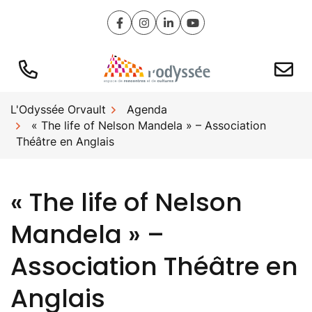
Gestion des traceurs
Aller
au
Lien vers le compte Facebook
Lien vers le compte Instagram
Lien vers le compte Linked
Lien vers la chaîne Y
contenu
L'Odyssée Orvault
Agenda
« The life of Nelson Mandela » – Association
Théâtre en Anglais
« The life of Nelson
Mandela » –
Association Théâtre en
Anglais