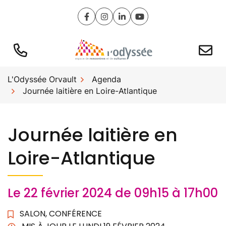
Gestion des traceurs
Aller
au
Lien vers le compte Facebook
Lien vers le compte Instagram
Lien vers le compte Linked
Lien vers la chaîne Y
contenu
L'Odyssée Orvault
Agenda
Journée laitière en Loire-Atlantique
Journée laitière en
Loire-Atlantique
Le
22
février
2024
de 09h15 à 17h00
SALON, CONFÉRENCE