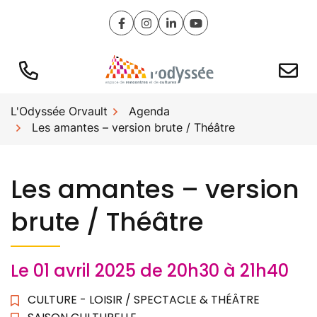
Gestion des traceurs
Aller
au
Lien vers le compte Facebook
Lien vers le compte Instagram
Lien vers le compte Linked
Lien vers la chaîne Y
contenu
L'Odyssée Orvault
Agenda
Les amantes – version brute / Théâtre
Les amantes – version
brute / Théâtre
Le
01
avril
2025
de 20h30 à 21h40
CULTURE - LOISIR
/
SPECTACLE & THÉÂTRE