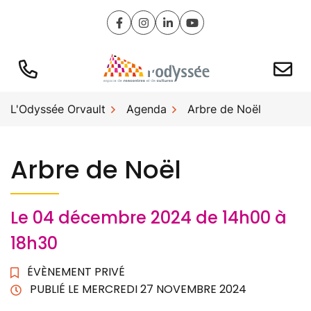
Gestion des traceurs
Aller
au
Lien vers le compte Facebook
Lien vers le compte Instagram
Lien vers le compte Linked
Lien vers la chaîne Y
contenu
L'Odyssée Orvault
Agenda
Arbre de Noël
Arbre de Noël
Le
04
décembre
2024
de 14h00 à
18h30
ÉVÈNEMENT PRIVÉ
PUBLIÉ LE
MERCREDI 27 NOVEMBRE 2024