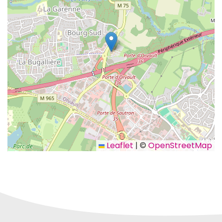
Leaflet
|
©
OpenStreetMap